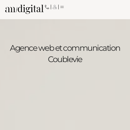
Aller
au
contenu
Agence web et communication
Coublevie