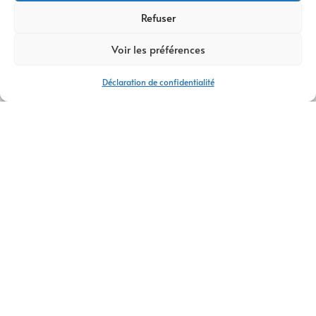
Refuser
Voir les préférences
Déclaration de confidentialité
AGENCE WEB ET COMMUNICATION COUBLEVIE
Agence web et communication Coublevie –
Création de sites et stratégie digitale
Vous recherchez une
agence web et communication à
Coublevie
capable de créer un site internet performant et de
valoriser votre image de marque ?
AM Digital Pro
accompagne les entreprises, artisans et