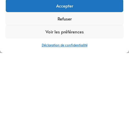
Accepter
Refuser
Voir les préférences
Déclaration de confidentialité
AGENCE WEB ET COMMUNICATION VILLARD-BONNOT
Agence web et communication Villard-
Bonnot – Création de sites et stratégie
digitale
Vous recherchez une
agence web et communication à