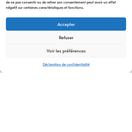
de ne pas consentir ou de retirer son consentement peut avoir un effet
digitale
vous
négatif sur certaines caractéristiques et fonctions.
accompagne à
chaque étape. Nous
Accepter
vous conseillons
dans votre
Refuser
transformation
Voir les préférences
digitale
, avec des
stratégies efficaces
Déclaration de confidentialité
et durables.
Avec plus de
14 ans
d’expertise
,
AM
Digital Pro
s’appuie
sur une équipe de
talents passionnés.
Ensemble, nous
créons votre
logo
,