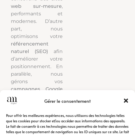
web sur-mesure
,
performants et
modernes. D’autre
part, nous
optimisons votre
référencement
naturel (SEO)
afin
d’améliorer votre
positionnement. En
parallèle, nous
gérons vos
campagnes Google
Ads
pour générer
Gérer le consentement
rapidement du trafic
qualifié.
Pour offrir les meilleures expériences, nous utilisons des technologies telles
que les cookies pour stocker et/ou accéder aux informations des appareils.
Le fait de consentir à ces technologies nous permettra de traiter des données
Ainsi, notre
agence
telles que le comportement de navigation ou les ID uniques sur ce site. Le fait
de communication