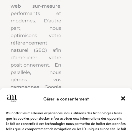
web sur-mesure
,
performants et
modernes. D’autre
part, nous
optimisons votre
référencement
naturel (SEO)
afin
d’améliorer votre
positionnement. En
parallèle, nous
gérons vos
campagnes Google
Ads
pour générer
Gérer le consentement
rapidement du trafic
qualifié.
Pour offrir les meilleures expériences, nous utilisons des technologies telles
que les cookies pour stocker et/ou accéder aux informations des appareils.
Le fait de consentir à ces technologies nous permettra de traiter des données
Ainsi, notre
agence
telles que le comportement de navigation ou les ID uniques sur ce site. Le fait
de communication