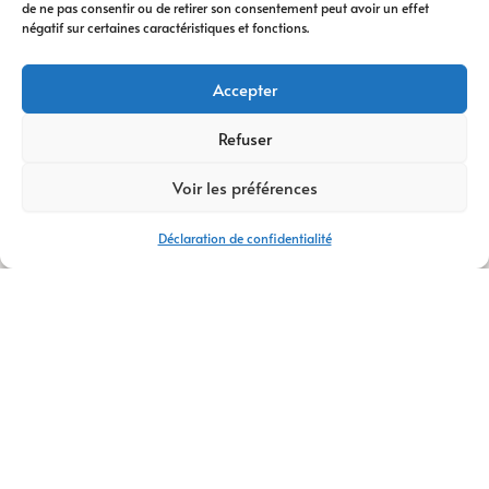
de ne pas consentir ou de retirer son consentement peut avoir un effet
digitale
vous
négatif sur certaines caractéristiques et fonctions.
accompagne à
chaque étape. Nous
Accepter
vous conseillons
dans votre
Refuser
transformation
Voir les préférences
digitale
, avec des
stratégies efficaces
Déclaration de confidentialité
et durables.
Avec plus de
14 ans
d’expertise
,
AM
Digital Pro
s’appuie
sur une équipe de
talents passionnés.
Ensemble, nous
créons votre
logo
,