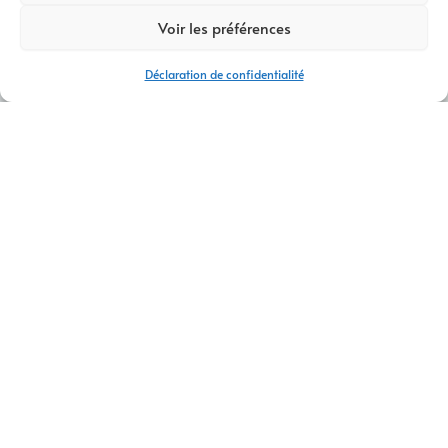
Voir les préférences
Déclaration de confidentialité
AGENCE DE DÉVELOPPEMENT WEB THONON-LES-BAINS
CONTACTEZ-NOUS
À proximité de
Thonon-les-Bains
,
AM Digital Pro
se
positionne comme une
agence de développement web
de
premier plan. Tout d’abord, notre équipe s’engage à
comprendre les besoins et les objectifs de chaque client. En
premier lieu, cette phase initiale permet d’établir une feuille