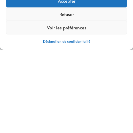
Accepter
Refuser
Voir les préférences
Déclaration de confidentialité
AGENCE WEB SALLANCHES
CONTACTEZ-NOUS
AM Digital Pro
est une
agence web
située à
près de
Sallanches
, spécialisée dans la
création de sites internet
adaptés à vos besoins spécifiques.
En premier lieu
, nous