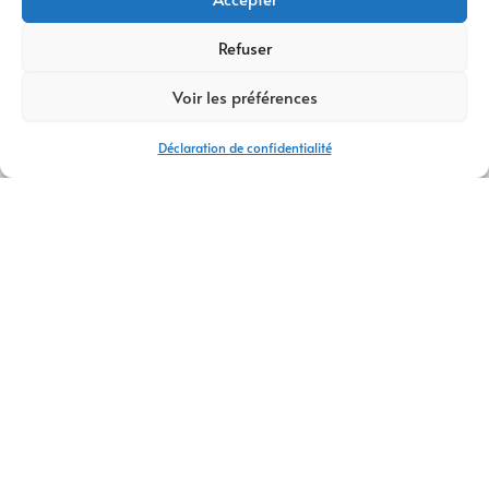
Refuser
Voir les préférences
Déclaration de confidentialité
AGENCE CRÉATION DE SITES INTERNET ANNECY
AM Digital Pro
,
agence web et de communication proche
d’Annecy,
se démarque par son approche personnalisée et
son expertise polyvalente dans le domaine digital. D’abord,
l’agence offre une gamme complète de services, allant de la