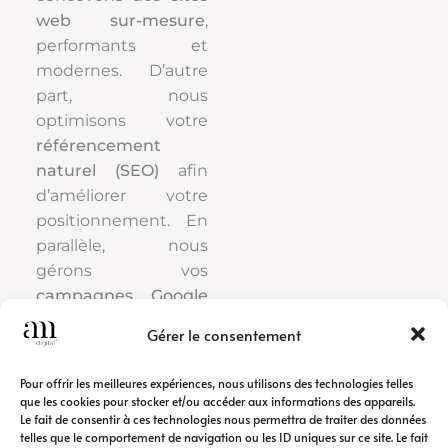
web sur-mesure
,
performants et
modernes. D’autre
part, nous
optimisons votre
référencement
naturel (SEO)
afin
d’améliorer votre
positionnement. En
parallèle, nous
gérons vos
campagnes Google
Ads
pour générer
Gérer le consentement
rapidement du trafic
qualifié.
Pour offrir les meilleures expériences, nous utilisons des technologies telles
que les cookies pour stocker et/ou accéder aux informations des appareils.
Le fait de consentir à ces technologies nous permettra de traiter des données
Ainsi, notre
agence
telles que le comportement de navigation ou les ID uniques sur ce site. Le fait
de communication