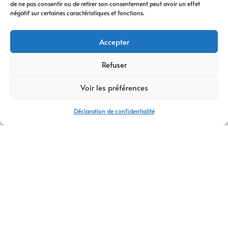
de ne pas consentir ou de retirer son consentement peut avoir un effet
digitale
vous
négatif sur certaines caractéristiques et fonctions.
accompagne à
chaque étape. Nous
Accepter
vous conseillons
dans votre
Refuser
transformation
Voir les préférences
digitale
, avec des
stratégies efficaces
Déclaration de confidentialité
et durables.
Avec plus de
14 ans
d’expertise
,
AM
Digital Pro
s’appuie
sur une équipe de
talents passionnés.
Ensemble, nous
créons votre
logo
,