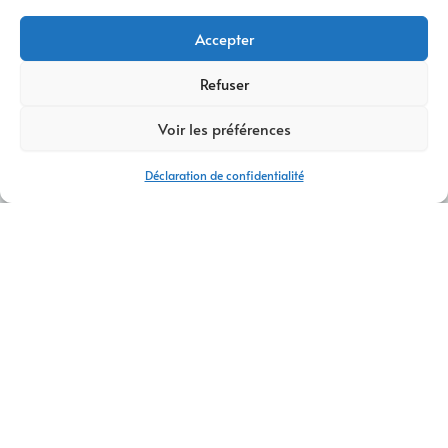
Accepter
Refuser
Voir les préférences
Déclaration de confidentialité
AGENCE CRÉATION DE SITES INTERNET SAINT-JULIEN-EN-
GENEVOIS
CONTACTEZ-NOUS