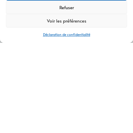
Refuser
Voir les préférences
Déclaration de confidentialité
AGENCE CRÉATION DE SITES INTERNET AOSTE
Agence création de sites internet Aoste – Sites vitrines & e-
commerce
Vous recherchez une
agence création de sites internet à
Aoste
pour concevoir un site performant et attractif ?
AM Digital Pro
accompagne artisans, commerçants et
entreprises locales pour développer leur présence en ligne
de