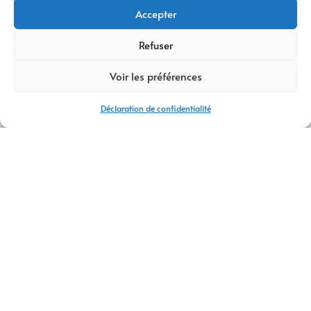
Accepter
Refuser
Voir les préférences
Déclaration de confidentialité
AGENCE WEB ET COMMUNICATION LE PONT-DE-CLAIX
Agence web et communication Le Pont-de-
Claix – Sites internet & stratégie digitale
Vous recherchez une
agence web et communication à Le
Pont-de-Claix
pour créer un site internet performant et