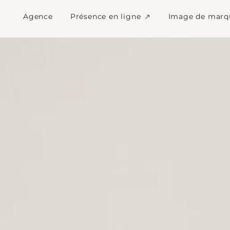
web et communicatio
Ouvrir Présence en l
Agence
Présence en ligne
Image de marq