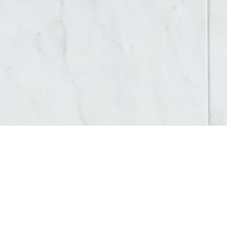
AGENCE WEB ET COMMUNICATION VIENNE
Vous recherchez une
agence web et communicat
Chez
AM Digital Pro
, nous accompagnons artisans
besoins.