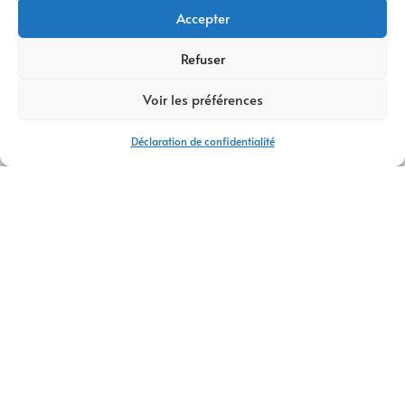
Accepter
Refuser
Voir les préférences
Déclaration de confidentialité
AGENCE WEB LE PONT-DE-CLAIX
Agence web Le Pont-de-Claix – Solutions
digitales sur mesure
Vous recherchez une
agence web à Le Pont-de-Claix
capable
de créer un site internet performant et adapté à vos besoins ?