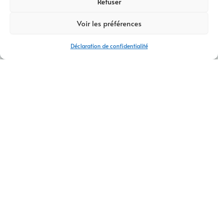
Refuser
Voir les préférences
Déclaration de confidentialité
AGENCE WEB SAINT-LAURENT-DU-PONT
Vous recherchez une
agence web à Saint-Laurent-du-Pont
capable de créer un site performant et adapté à vos besoins ?
AM Digital Pro
accompagne les entrepreneurs, artisans et
entreprises locales pour développer une
présence en ligne
efficace et sur mesure
.
Création de sites vitrines et e-commerce à