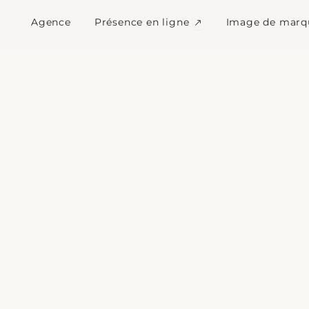
e web Saint-Martin-d
Ouvrir Présence en l
Agence
Présence en ligne
Image de marq