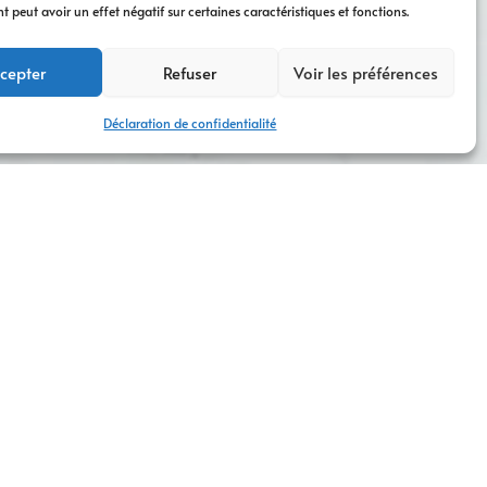
peut avoir un effet négatif sur certaines caractéristiques et fonctions.
cepter
Refuser
Voir les préférences
Déclaration de confidentialité
b à Colombe
. Dans un environnement commercial
 tailles. D’abord, examinons l’importance cruciale
ible.
aux et intuitifs
, accessibles sur tous les appareils
 dont ils ont besoin. De surcroît,
AM Digital Pro
ients à améliorer leur visibilité en ligne et à attirer