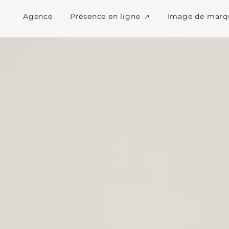
Agence web Colomb
Ouvrir Présence en l
Agence
Présence en ligne
Image de marq