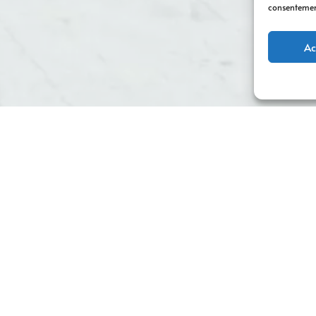
consentement 
Ac
e web
de premier plan, spécialisée dans la
création de sites we
e en ligne robuste est essentiel pour les entreprises de toutes
itif sur le marché actuel et atteindre efficacement son public c
érience utilisateur optimale en concevant des
sites web convivi
du site peuvent facilement naviguer et trouver les informations
ris le r
éférencement et le marketing digital
, pour aider ses cl