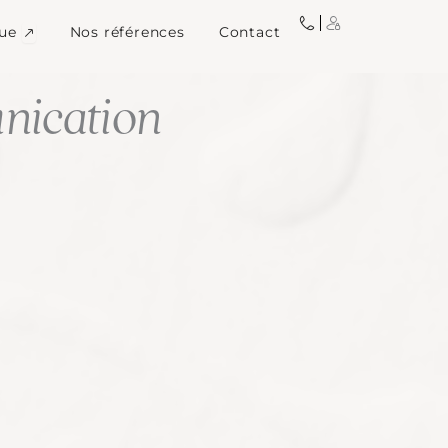
igne
Ouvrir Image de marque
ue
Nos références
Contact
ication