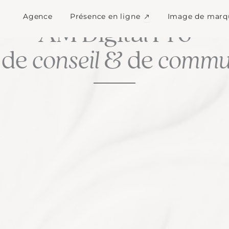
Ouvrir Présence en l
Agence
Présence en ligne
Image de marq
LA CULTURE DU SUR MESURE
AM Digital Pro
 de
conseil
& de
commun