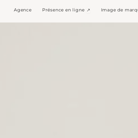
eb et communication
Ouvrir Présence en l
Agence
Présence en ligne
Image de marq