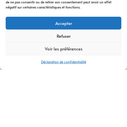
de ne pas consentir ou de retirer son consentement peut avoir un effet
digitale
vous
négatif sur certaines caractéristiques et fonctions.
accompagne à
chaque étape. Nous
Accepter
vous conseillons
dans votre
Refuser
transformation
Voir les préférences
digitale
, avec des
stratégies efficaces
Déclaration de confidentialité
et durables.
Avec plus de
14 ans
d’expertise
,
AM
Digital Pro
s’appuie
sur une équipe de
talents passionnés.
Ensemble, nous
créons votre
logo
,